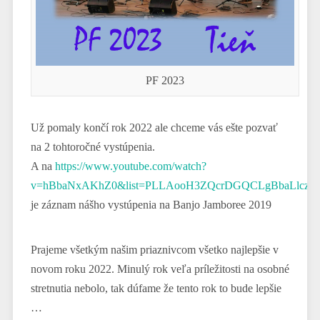
PF 2023
Už pomaly končí rok 2022 ale chceme vás ešte pozvať
na 2 tohtoročné vystúpenia.
A na
https://www.youtube.com/watch?
v=hBbaNxAKhZ0&list=PLLAooH3ZQcrDGQCLgBbaLlczO43
je záznam nášho vystúpenia na Banjo Jamboree 2019
Prajeme všetkým našim priaznivcom všetko najlepšie v
novom roku 2022. Minulý rok veľa príležitosti na osobné
stretnutia nebolo, tak dúfame že tento rok to bude lepšie
…